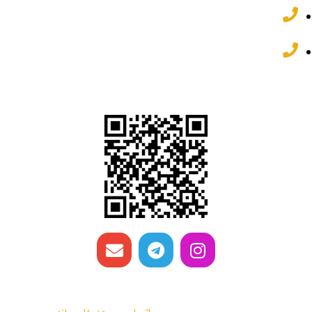
81 77 95 88 021
82 62 22 32 031
شبکه های اجتماعی