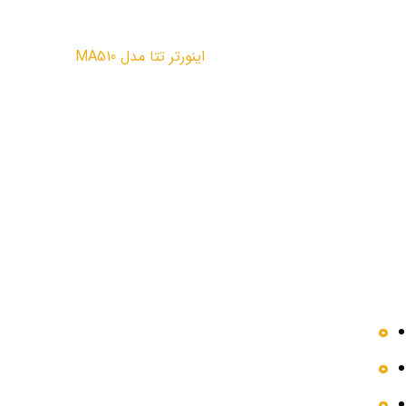
اینورتر تتا مدل MA510
پروژه ها
دسترسی سریع
محصولات
مقالات
فروشگاه