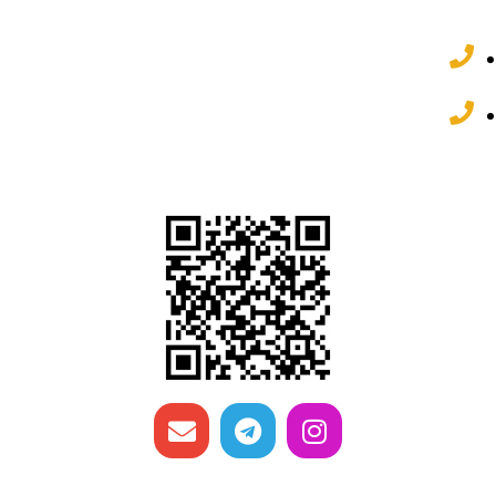
آسمان، طبقه 2 واحد 2
81 77 95 88 021
82 62 22 32 031
شبکه های اجتماعی