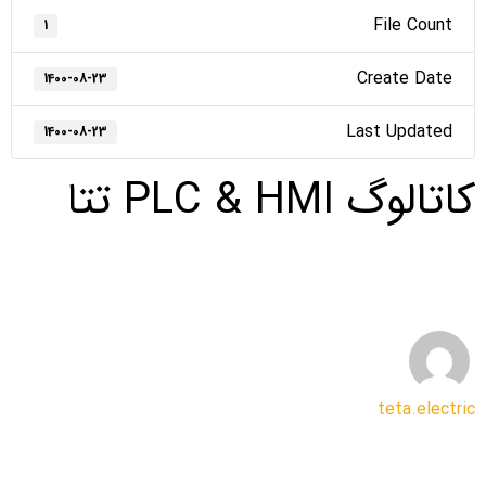
File Count
1
Create Date
1400-08-23
Last Updated
1400-08-23
کاتالوگ PLC & HMI تتا
HMI
PLC
اتوماسیون رعد خاورمیانه
تتا
تجهیزات اتوماسیون صنعتی
teta.electric