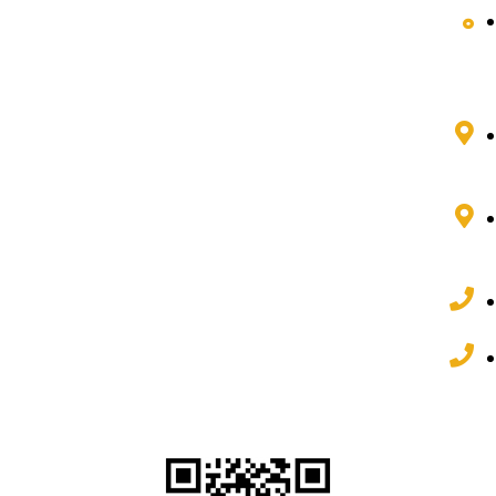
تماس با ما
اطلاعات تماس
تهران، میدان فاطمی، خیابان چهلستون، کوچه دوم غربی،
مجتمع پارس، طبقه 3 واحد 7
اصفهان، خیابان فردوسی، بن بست حق شناس، مجتمع
آسمان، طبقه 2 واحد 2
81 77 95 88 021
82 62 22 32 031
شبکه های اجتماعی