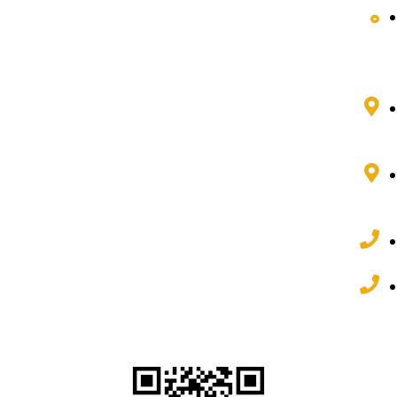
تماس با ما
اطلاعات تماس
تهران، میدان فاطمی، خیابان چهلستون، کوچه دوم غربی،
مجتمع پارس، طبقه 3 واحد 7
اصفهان، خیابان فردوسی، بن بست حق شناس، مجتمع
آسمان، طبقه 2 واحد 2
81 77 95 88 021
82 62 22 32 031
شبکه های اجتماعی