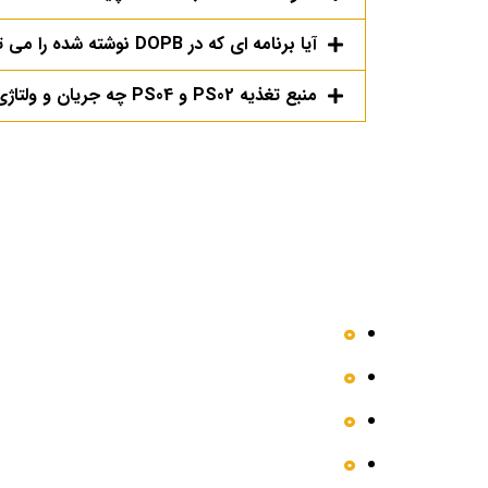
آیا برنامه ای که در DOPB نوشته شده را می توان در DOP100 معادل سازی کرد؟
منبع تغذیه PS02 و PS04 چه جریان و ولتاژی در خروجی دارند؟
دسترسی سریع
محصولات
مقالات
فروشگاه
درباره ما