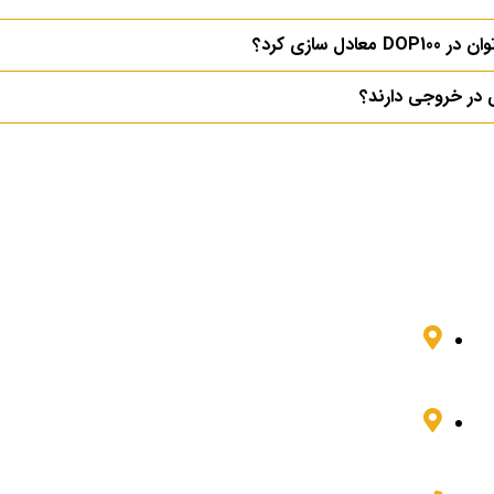
اطلاعات تماس
شبکه
تهران، میدان فاطمی، خیابان چهلستون، کوچه
دوم غربی، مجتمع پارس، طبقه 3 واحد 7
اصفهان، خیابان فردوسی، بن بست حق شناس،
مجتمع آسمان، طبقه 2 واحد 2