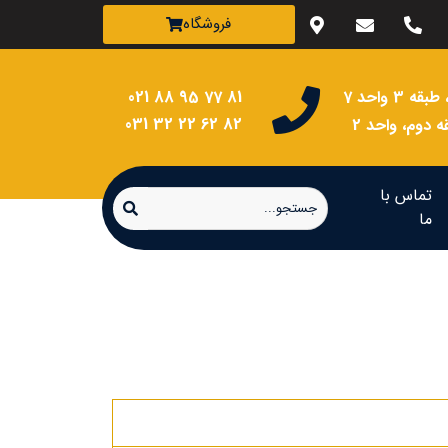
فروشگاه
81 77 95 88 021
82 62 22 32 031
دوم، واحد 2
تماس با
ما