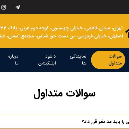
تهران، میدان فاطمی، خیابان چهلستون، کوچه دوم غربی، پلاک 33، طبقه 3 واحد 7
اصفهان، خیابان فردوسی، بن بست حق شناس، مجتمع آسمان، طبقه 
سوالات
نمایندگی
دانلود
درباره
متداول
ها
اپلیکیشن
ما
سوالات متداول
را باید مد نظر قرار داد؟